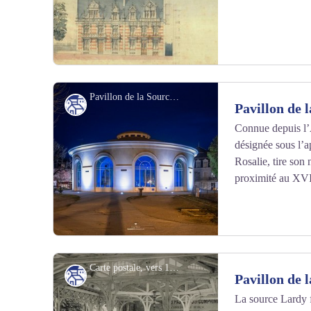
Pavillon de la Source de l'Hopital - Vichy Destinations - Cindy Michaud
Patrimoine culturel
Pavillon de l
Connue depuis l’A
désignée sous l’a
Voir l'image en plein écran
Rosalie, tire son 
proximité au XVII
Carte postale, vers 1905 - Fonds patrimoniaux de Vichy
Patrimoine culturel
Pavillon de 
La source Lardy 