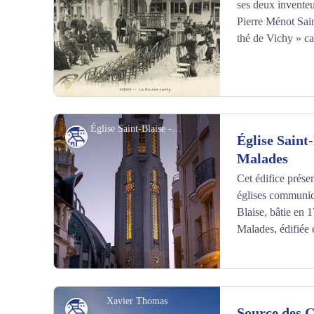
ses deux inventeu
Voir l'image en plein écran
Pierre Ménot Sain
thé de Vichy » car
Église Saint-Blaise - Notre-Dame-des-Malades_Vichy - Lydie Allirot
Patrimoine culturel
Église Saint
Malades
Cet édifice prése
Voir l'image en plein écran
églises communiqu
Blaise, bâtie en 
Malades, édifiée
Xavier Thomas
Patrimoine culturel
Source des C