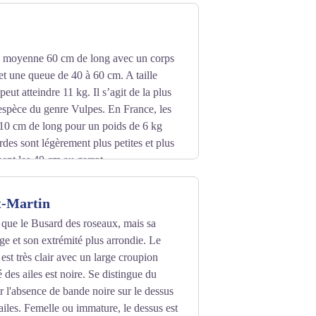
t que les parties plus méditerranéennes,
 son aise dans les régions froides et les
n moyenne 60 cm de long avec un corps
ctares en fonction de la densité de ses
t une queue de 40 à 60 cm. A taille
 et les lapins, avant l’épizootie de
peut atteindre 11 kg. Il s’agit de la plus
tement. Elle est plutôt nocturne en hiver
espèce du genre Vulpes. En France, les
10 cm de long pour un poids de 6 kg
rdes sont légèrement plus petites et plus
maximum
gnent les 40 cm au garrot.
défendent des territoires distincts où se
 un corps allongé et de courtes pattes
t dans le leur, mais les mâles se
t-Martin
15 cm de long sont pointues et son
 de plusieurs femelles. Les vieux mâles
t d’un roux vif avec le bout de la queue,
 que le Busard des roseaux, mais sa
ent de s’accoupler avec une femelle. En
de voir des individus noir foncé,
rge et son extrémité plus arrondie. Le
jà grands.
st très clair avec un large croupion
 des ailes est noire. Se distingue du
aisons estivales, il tend souvent à perdre
 l'absence de bande noire sur le dessus
es oreilles ainsi que ses pattes sont la
 ailes. Femelle ou immature, le dessus est