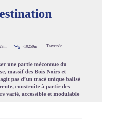
estination
image en plein écran
Traversée
29m
-10259m
rser une partie méconnue du
e, massif des Bois Noirs et
’agit pas d’un tracé unique balisé
ente, construite à partir des
rs varié, accessible et modulable