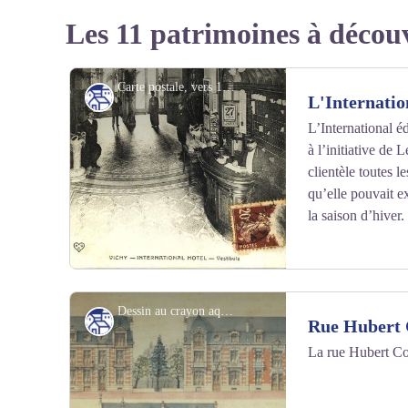
Les 11 patrimoines à décou
Carte postale, vers 1905 - Fonds patrimoniaux de Vichy
Patrimoine culturel
L'Internatio
L’International éd
à l’initiative de 
clientèle toutes l
qu’elle pouvait e
la saison d’hiver.
Dessin au crayon aquarellé, vers 1895 - Fonds patrimoniaux de Vichy
Patrimoine culturel
Rue Hubert 
La rue Hubert Co
Voir l'image en plein écran