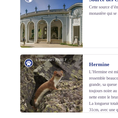
Cette source d’ém
monastère qui se s
Voir l'image en plein écran
L'Hermine - PNRLF
Patrimoine naturel
Hermine
L’Hermine est min
ressemble beaucou
Voir l'image en plein écran
grande, sa queue 
toujours noire au
nette entre le br
La longueur total
31cm, avec une q
poids d’un mâle varie de 130 à 445 g et celui de la fem