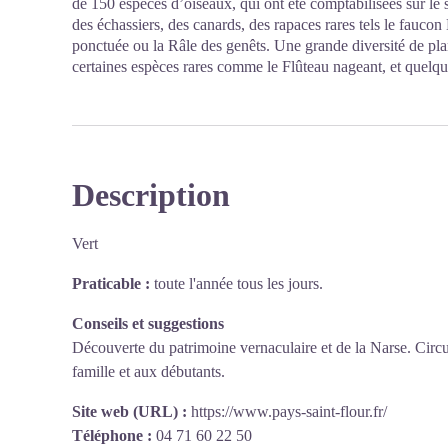
de 150 espèces d’oiseaux, qui ont été comptabilisées sur le s
des échassiers, des canards, des rapaces rares tels le fauco
ponctuée ou la Râle des genêts. Une grande diversité de plan
certaines espèces rares comme le Flûteau nageant, et quelq
Description
Vert
Praticable :
toute l'année tous les jours.
Conseils et suggestions
Découverte du patrimoine vernaculaire et de la Narse. Circu
famille et aux débutants.
Site web (URL) :
https://www.pays-saint-flour.fr/
Téléphone :
04 71 60 22 50