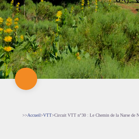
>>
Accueil
>
VTT
>
Circuit VTT n°30 : Le Chemin de la Narse de N