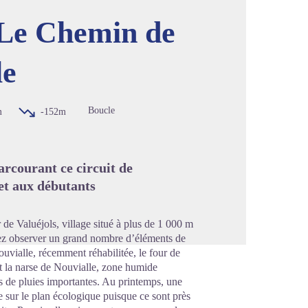
 Le Chemin de
le
image en plein écran
Boucle
m
-152m
rcourant ce circuit de
 et aux débutants
ur de Valuéjols, village situé à plus de 1 000 m
rrez observer un grand nombre d’éléments de
uvialle, récemment réhabilitée, le four de
t la narse de Nouvialle, zone humide
s de pluies importantes. Au printemps, une
ble sur le plan écologique puisque ce sont près