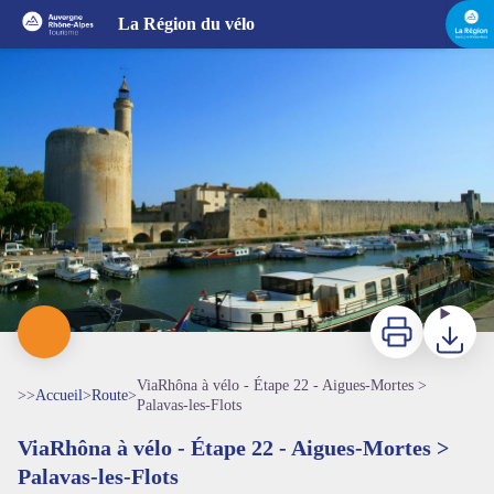
ViaRhôna à vélo - Étape 22 - Aigues-Mortes > Palavas-les-Flots
La Région du vélo
Les remparts d'Aigues-Mortes - Gard Tourisme - ADRT
Imprimer
Télécharg
ViaRhôna à vélo - Étape 22 - Aigues-Mortes >
>>
Accueil
>
Route
>
Palavas-les-Flots
ViaRhôna à vélo - Étape 22 - Aigues-Mortes >
Palavas-les-Flots