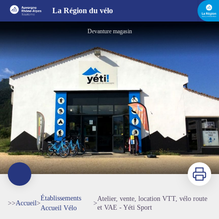
Atelier, vente, location VTT, vélo route et VAE - Yéti Sport
La Région du vélo
Devanture magasin
Imprimer
Établissements
Atelier, vente, location VTT, vélo route
>>
Accueil
>
>
et VAE - Yéti Sport
Accueil Vélo