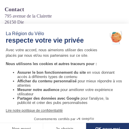
Contact
795 avenue de la Clairette
26150 Die
Tél. 04 75 21 28 25
Courriel
:
yeti.sport26@gmail.com
Site internet
:
http://yeti-sport.fr
Auvergne-Rhône-Alpes Tourisme
Informations complémentaires
Voir la carte