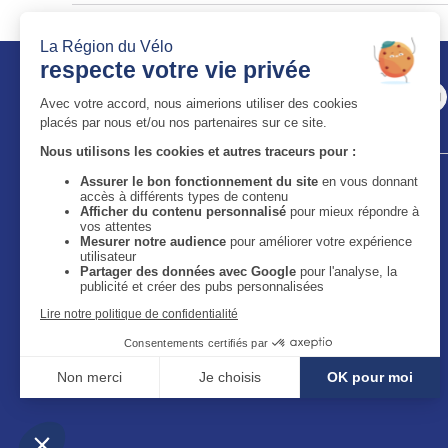
Auvergne-Rhône-Alpes Tourisme
11 bis quai Perrache - 69002 Lyon
59 boulevard Léon Jouhaux - 63050 Clermont-Ferrand
Cedex 2