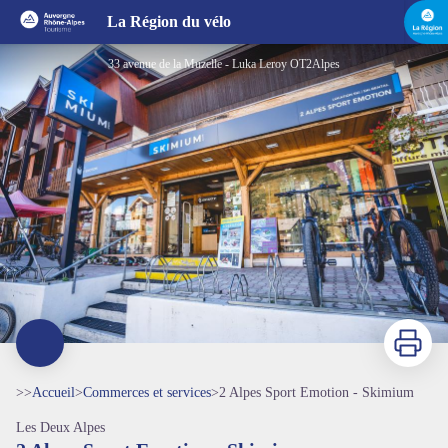
2 Alpes Sport Emotion - Skimium
La Région du vélo
33 avenue de la Muzelle - Luka Leroy OT2Alpes
Imprimer
>>
Accueil
>
Commerces et services
>
2 Alpes Sport Emotion - Skimium
Les Deux Alpes