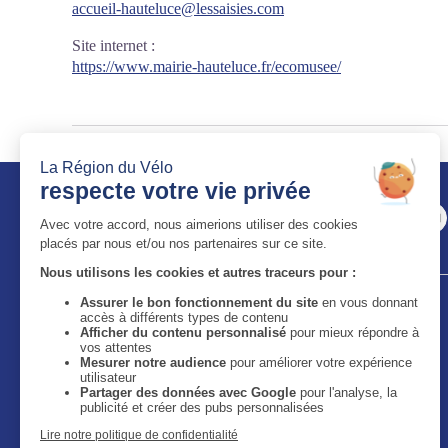
accueil-hauteluce@lessaisies.com
Site internet
:
https://www.mairie-hauteluce.fr/ecomusee/
Auvergne-Rhône-Alpes Tourisme
11 bis quai Perrache - 69002 Lyon
59 boulevard Léon Jouhaux - 63050 Clermont-Ferrand
Cedex 2