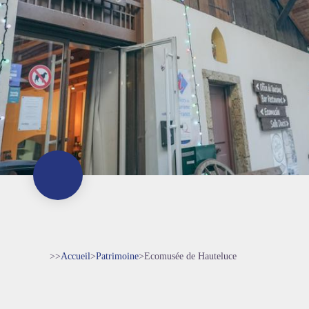
>>
Accueil
>
Patrimoine
>
Ecomusée de Hauteluce