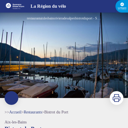
Bistrot du Port
La Région du vélo
restaurantaixlesbainsrivieradesalpesbistrotduport - Stépahne Piquet - Nouvel R Design
Imprimer
>>
Accueil
>
Restaurants
>
Bistrot du Port
Aix-les-Bains