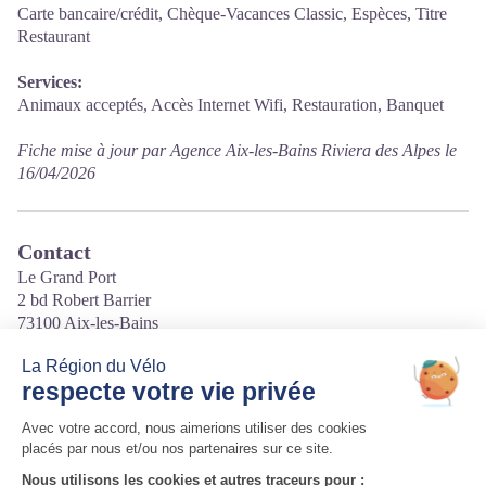
Carte bancaire/crédit, Chèque-Vacances Classic, Espèces, Titre
Restaurant
Services:
Animaux acceptés, Accès Internet Wifi, Restauration, Banquet
Fiche mise à jour par Agence Aix-les-Bains Riviera des Alpes le
16/04/2026
Contact
Le Grand Port
2 bd Robert Barrier
73100 Aix-les-Bains
Tél. 04 79 63 42 05
Courriel
:
lebistrotduport.aixlesbains@orange.fr
Site internet
:
http://www.bistrot-du-port.fr