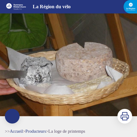
La loge de printemps
La Région du vélo
Imprimer
>>
Accueil
>
Producteurs
>
La loge de printemps