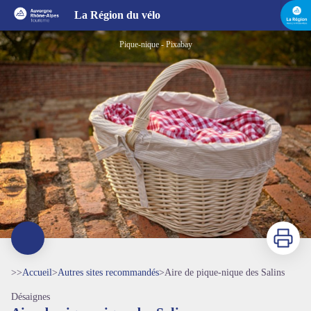
Aire de pique-nique des Salins
La Région du vélo
Pique-nique - Pixabay
Imprimer
>>
Accueil
>
Autres sites recommandés
>
Aire de pique-nique des Salins
Désaignes