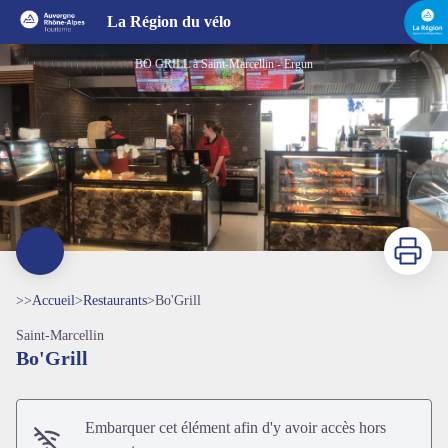
Bo'Grill
La Région du vélo
BO GRILL à Saint-Marcellin - Ergun
Imprimer
>>
Accueil
>
Restaurants
>
Bo'Grill
Saint-Marcellin
Bo'Grill
Voir l'image en plein écran
Embarquer cet élément afin d'y avoir accès hors