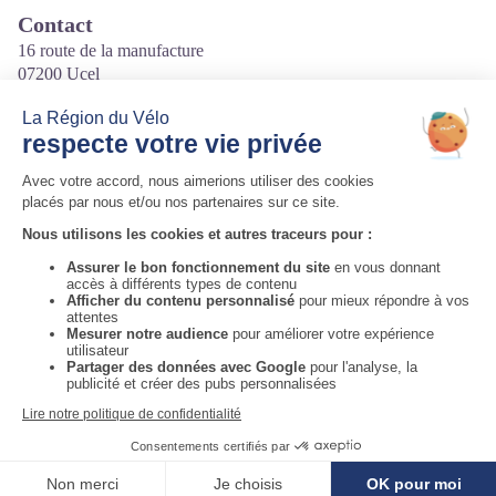
Contact
16 route de la manufacture
07200 Ucel
Tél. 04 75 35 31 46 / 04 75 89 02 03
Courriel
:
contact@aubenas-vals.com
Site internet
:
https://www.mairie-ucel.fr/
Auvergne-Rhône-Alpes Tourisme
Informations complémentaires
Voir la carte