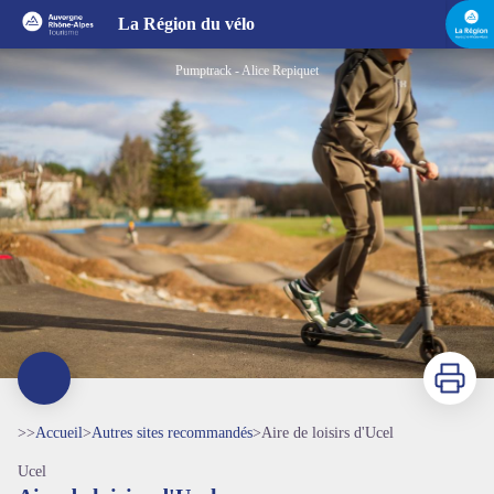
Aire de loisirs d'Ucel
La Région du vélo
Pumptrack - Alice Repiquet
Imprimer
>>
Accueil
>
Autres sites recommandés
>
Aire de loisirs d'Ucel
Ucel