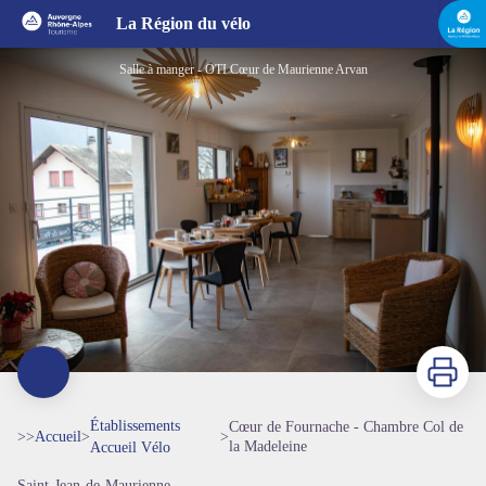
Cœur de Fournache - Chambre Col de la Madeleine
La Région du vélo
Salle à manger - OTI Cœur de Maurienne Arvan
Imprimer
Établissements
Cœur de Fournache - Chambre Col de
>>
Accueil
>
>
la Madeleine
Accueil Vélo
Saint-Jean-de-Maurienne