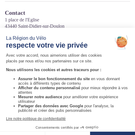
Contact
1 place de l'Eglise
43440 Saint-Didier-sur-Doulon
Tél. 0626612223
Courriel
:
chezlaptitefamille@gmail.com
Site internet
:
https://chezlaptitefamille.fr/
Auvergne-Rhône-Alpes Tourisme
Informations complémentaires
Voir la carte