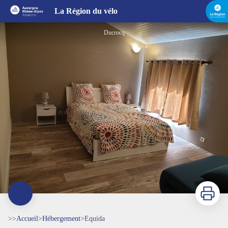
Equida
La Région du vélo
Ducrocq
Imprimer
>>
Accueil
>
Hébergement
>
Equida