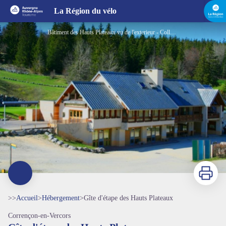
Gîte d'étape des Hauts Plateaux
La Région du vélo
Bâtiment des Hauts Plateaux vu de l'exterieur - Collado
Imprimer
>>
Accueil
>
Hébergement
>
Gîte d'étape des Hauts Plateaux
Corrençon-en-Vercors