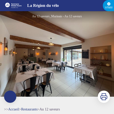
Au 12 saveurs
La Région du vélo
Au 12 saveurs_Murinais - Au 12 saveurs
Imprimer
>>
Accueil
>
Restaurants
>
Au 12 saveurs