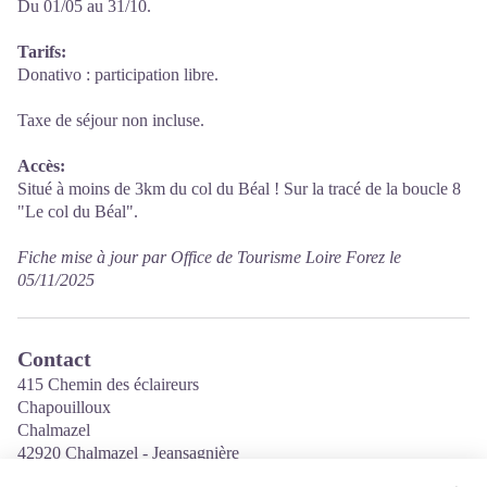
Du 01/05 au 31/10.
Tarifs:
Donativo : participation libre.
Taxe de séjour non incluse.
Accès:
Situé à moins de 3km du col du Béal ! Sur la tracé de la boucle 8
"Le col du Béal".
Fiche mise à jour par Office de Tourisme Loire Forez le
05/11/2025
Contact
415 Chemin des éclaireurs
Chapouilloux
Chalmazel
42920 Chalmazel - Jeansagnière
Tél. 04 77 24 83 79 / 04 77 37 41 45 / 06 84 60 16 15