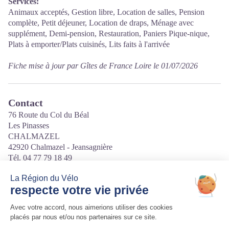
Services:
Animaux acceptés, Gestion libre, Location de salles, Pension
complète, Petit déjeuner, Location de draps, Ménage avec
supplément, Demi-pension, Restauration, Paniers Pique-nique,
Plats à emporter/Plats cuisinés, Lits faits à l'arrivée
Fiche mise à jour par Gîtes de France Loire le 01/07/2026
Contact
76 Route du Col du Béal
Les Pinasses
CHALMAZEL
42920 Chalmazel - Jeansagnière
Tél. 04 77 79 18 49
Courriel
:
contact@gites42.com
Site internet
:
https://www.gites-de-france-loire.com/fiche-hebergement-
21021.html