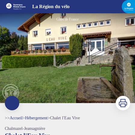
Chalet l'Eau Vive
La Région du vélo
Gîtes de France
Imprimer
>>
Accueil
>
Hébergement
>
Chalet l'Eau Vive
Chalmazel-Jeansagnière