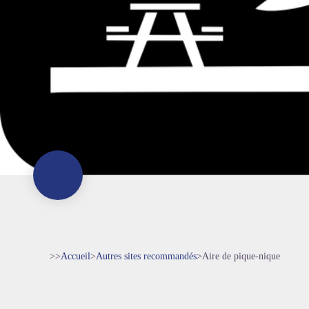
>>
Accueil
>
Autres sites recommandés
>
Aire de pique-nique