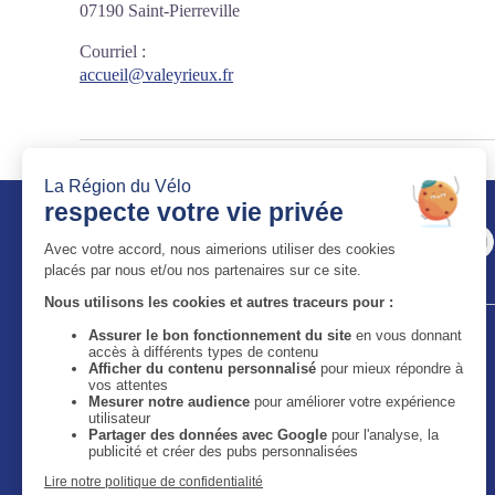
07190 Saint-Pierreville
Courriel
:
accueil@valeyrieux.fr
Auvergne-Rhône-Alpes Tourisme
11 bis quai Perrache - 69002 Lyon
59 boulevard Léon Jouhaux - 63050 Clermont-Ferrand
Cedex 2