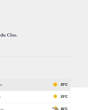
image en plein écran
 du Clos.