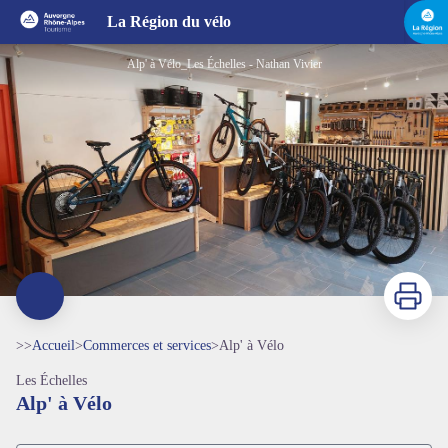
Alp' à Vélo
La Région du vélo
Alp' à Vélo_Les Échelles - Nathan Vivier
Imprimer
>>
Accueil
>
Commerces et services
>
Alp' à Vélo
Les Échelles
Alp' à Vélo
Voir l'image en plein écran