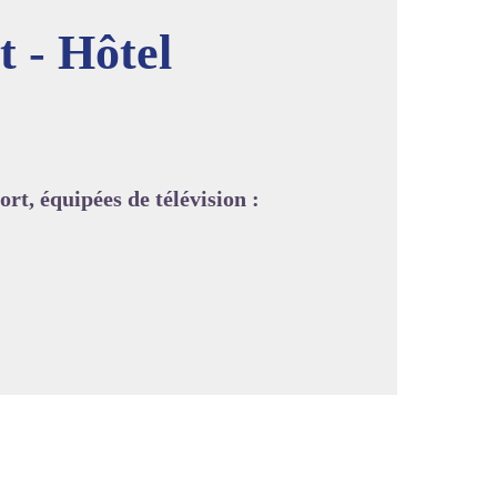
 - Hôtel
image en plein écran
t, équipées de télévision :