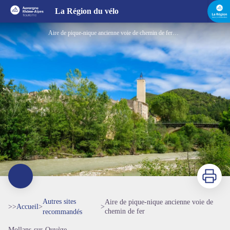
Aire de pique-nique ancienne voie de chemin de fer
La Région du vélo
Aire de pique-nique ancienne voie de chemin de fer_Mollans-sur-Ouvèze - OTI Vaison Ventoux Tourisme
Imprimer
Autres sites
Aire de pique-nique ancienne voie de
>>
Accueil
>
>
chemin de fer
recommandés
Mollans-sur-Ouvèze