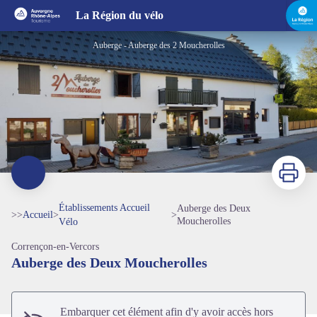
Auberge des Deux Moucherolles
La Région du vélo
Auberge - Auberge des 2 Moucherolles
Imprimer
Établissements Accueil
Auberge des Deux
>>
Accueil
>
>
Moucherolles
Vélo
Corrençon-en-Vercors
Voir l'image en plein écran
Auberge des Deux Moucherolles
Embarquer cet élément afin d'y avoir accès hors