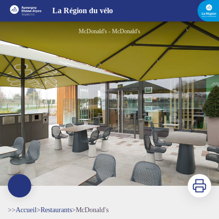
McDonald's
La Région du vélo
McDonald's - McDonald's
Imprimer
>>
Accueil
>
Restaurants
>
McDonald's