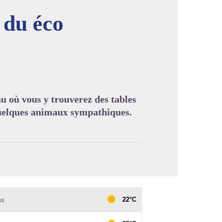
 du éco
image en plein écran
au où vous y trouverez des tables
 quelques animaux sympathiques.