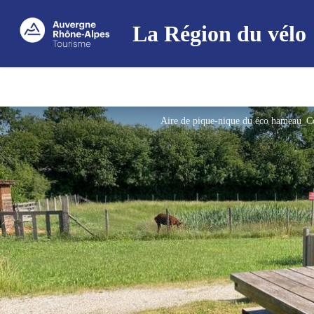
La Région du vélo
Aire de pique-nique du éco hameau_C