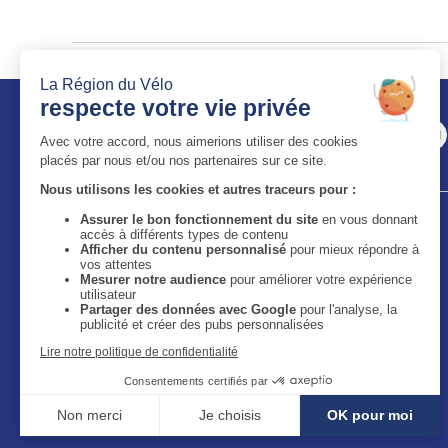
Auvergne-Rhône-Alpes Tourisme
11 bis quai Perrache - 69002 Lyon
59 boulevard Léon Jouhaux - 63050 Clermont-Ferrand
Cedex 2