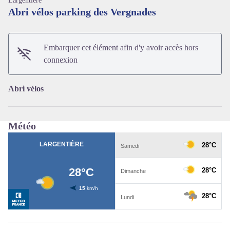
Largentière
Abri vélos parking des Vergnades
Voir l'image en plein écran
Embarquer cet élément afin d'y avoir accès hors
connexion
Abri vélos
Météo