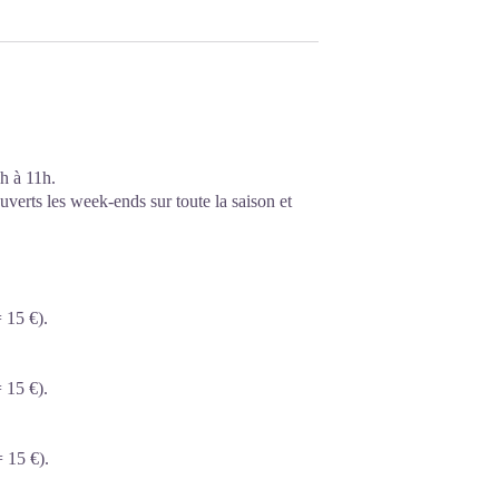
h à 11h.
verts les week-ends sur toute la saison et
 15 €).
 15 €).
 15 €).