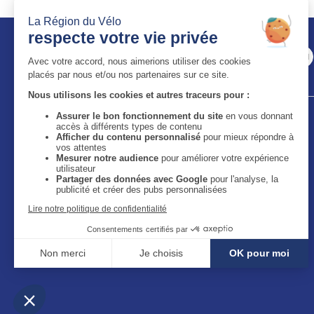
Auvergne-Rhône-Alpes Tourisme
11 bis quai Perrache - 69002 Lyon
59 boulevard Léon Jouhaux - 63050 Clermont-Ferrand
Cedex 2