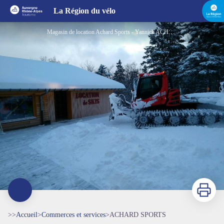
ACHARD SPORTS
La Région du vélo
Magasin de location Achard Sports - Yannick ACHARD LOMBARD
Imprimer
>>
Accueil
>
Commerces et services
>
ACHARD SPORTS