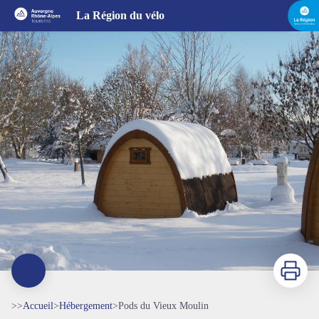
Pods du Vieux Moulin
La Région du vélo
Imprimer
>>
Accueil
>
Hébergement
>
Pods du Vieux Moulin