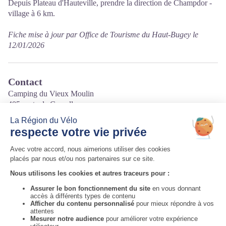
Depuis Plateau d'Hauteville, prendre la direction de Champdor -
village à 6 km.
Fiche mise à jour par Office de Tourisme du Haut-Bugey le
12/01/2026
Contact
Camping du Vieux Moulin
405 route de Corcelles
Champdor
01110 Champdor-Corcelles
Tél. 04 74 36 48 15 / 06 50 54 28 98
Courriel
:
campingchampdor@orange.fr