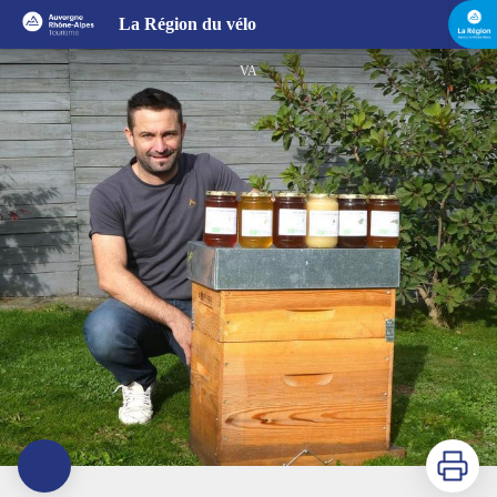
Apiculture Julien Saby
La Région du vélo
VA
Imprimer