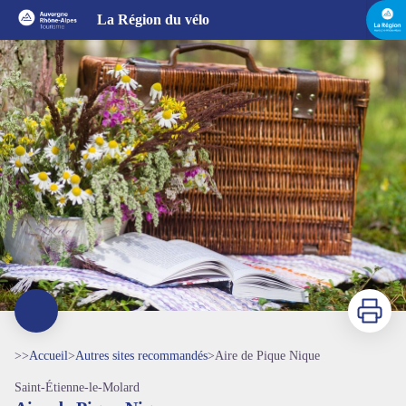
Aire de Pique Nique
La Région du vélo
Imprimer
>>
Accueil
>
Autres sites recommandés
>
Aire de Pique Nique
Saint-Étienne-le-Molard