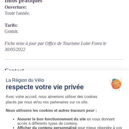
Infos pratiques
Ouverture:
Toute l'année.
Tarifs:
Gratuit.
Fiche mise à jour par Office de Tourisme Loire Forez le
30/05/2022
Contact
Route de Bel Air
42130 Sainte-Agathe-la-Bouteresse
Tél. 04 77 97 41 93
Courriel
:
mairie@ste-agathe-la-bouteresse.fr