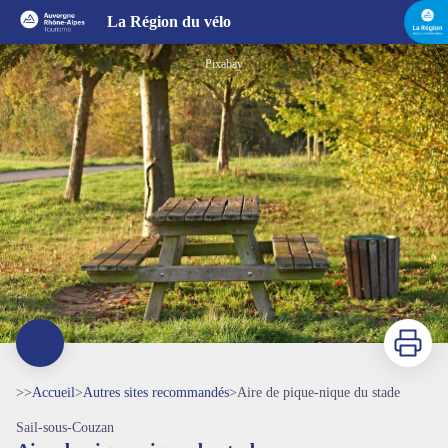
Aire de pique-nique du stade
La Région du vélo
Pixabay
Imprimer
>>
Accueil
>
Autres sites recommandés
>
Aire de pique-nique du stade
Sail-sous-Couzan