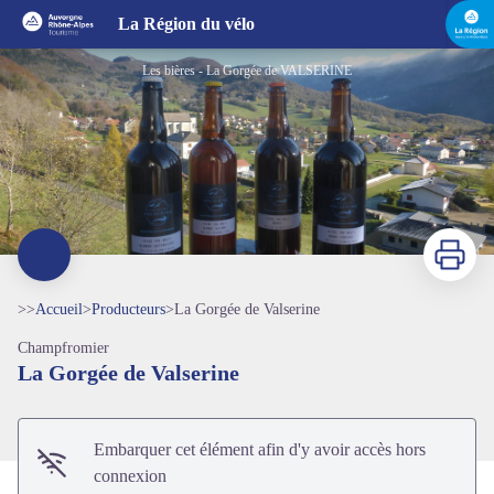
La Gorgée de Valserine
La Région du vélo
Les bières - La Gorgée de VALSERINE
Imprimer
>>
Accueil
>
Producteurs
>
La Gorgée de Valserine
Champfromier
Voir l'image en plein écran
La Gorgée de Valserine
Embarquer cet élément afin d'y avoir accès hors
connexion