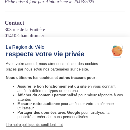
Fiche mise à jour par Aintourisme le 25/03/2025
Contact
308 rue de la Fruitière
01410 Champfromier
Tél. 06 34 54 85 93
Courriel
:
lagorgee.devalserine@gmail.com
Site internet
:
https://www.lagorgeedevalserine.fr/
Auvergne-Rhône-Alpes Tourisme