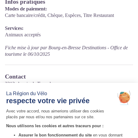
Infos pratiques
Modes de paiement:
Carte bancaire/crédit, Chèque, Espèces, Titre Restaurant
Services:
Animaux acceptés
Fiche mise à jour par Bourg-en-Bresse Destinations - Office de
tourisme le 06/10/2025
Contact
3212 chemin de Tanvol
Rond point de Tanvol, sortie 6 A40
01440 Viriat
Tél. 04 74 23 16 77
Courriel
:
contact.jfrestauration@gmail.com