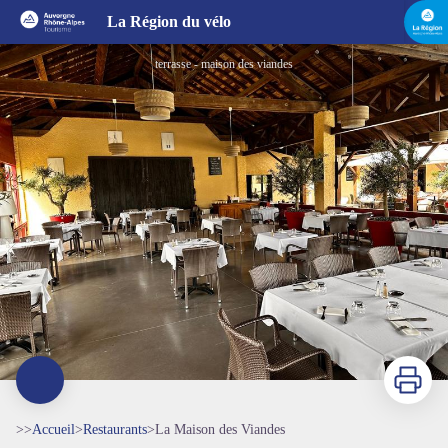
La Maison des Viandes
La Région du vélo
terrasse - maison des viandes
Imprimer
>>
Accueil
>
Restaurants
>
La Maison des Viandes