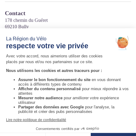
Contact
178 chemin du Guéret
69210 Bully
Tél. 04 74 01 01 48 / 06 89 20 41 84
Courriel
:
contact@domainederochecattin.com
Site internet
:
http://www.domainederochecattin.com
Auvergne-Rhône-Alpes Tourisme
Informations complémentaires
Voir la carte