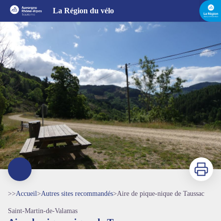
Aire de pique-nique de Taussac
La Région du vélo
Imprimer
>>
Accueil
>
Autres sites recommandés
>
Aire de pique-nique de Taussac
Saint-Martin-de-Valamas