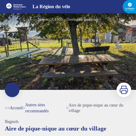
Aire de pique-nique au cœur du village
La Région du vélo
Vincent GUERIN - Destination Beaujolais
Imprimer
Autres sites
Aire de pique-nique au cœur du
>>
Accueil
>
>
village
recommandés
Bagnols
Aire de pique-nique au cœur du village
Voir l'image en plein écran