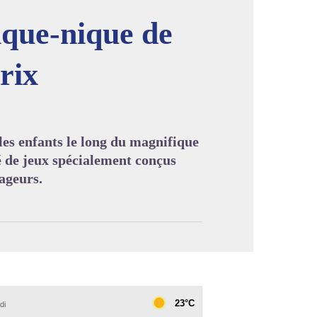
ique-nique de
rix
image en plein écran
es enfants le long du magnifique
é de jeux spécialement conçus
yageurs.