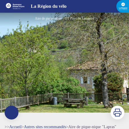
Aire de pique-nique "Lapras"
La Région du vélo
Aire de pique-nique - OT Pays de Lamastre
Imprimer
>>
Accueil
>
Autres sites recommandés
>
Aire de pique-nique "Lapras"