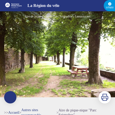
Aire de pique-nique "Parc Seignobos"
La Région du vélo
Aire de pique-nique du Parc Seignobos - Lamastre.net
Imprimer
Autres sites
Aire de pique-nique "Parc
>>
Accueil
>
>
Seignobos"