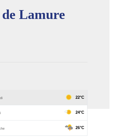
e de Lamure
image en plein écran