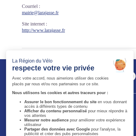
Courriel
:
mairie@larajasse.fr
Site internet
:
http://www.larajasse.fr
Auvergne-Rhône-Alpes Tourisme
11 bis quai Perrache - 69002 Lyon
59 boulevard Léon Jouhaux - 63050 Clermont-Ferrand
Cedex 2