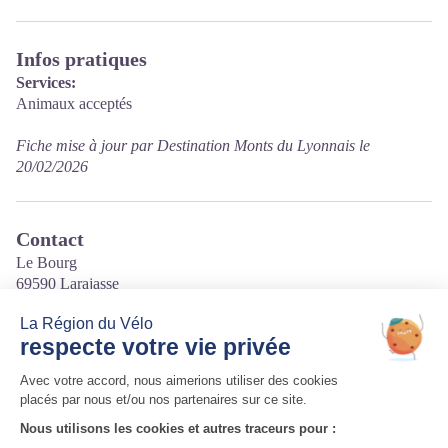
Infos pratiques
Services:
Animaux acceptés
Fiche mise à jour par Destination Monts du Lyonnais le
20/02/2026
Contact
Le Bourg
69590 Larajasse
Tél. 04 78 48 42 87
Courriel
:
mairie@larajasse.fr
Site internet
:
http://www.larajasse.fr