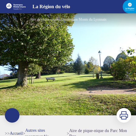
Aire de pique-nique du Parc Mon Roc
La Région du vélo
Aire de pique-nique - Destination Monts du Lyonnais
Imprimer
Autres sites
Aire de pique-nique du Parc Mon
>>
Accueil
>
>