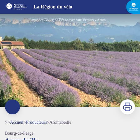
Aromabeille
La Région du vélo
Lavandes Bourg de Péage avec vue Vercors - Aromabeille
Imprimer
>>
Accueil
>
Producteurs
>
Aromabeille
Bourg-de-Péage