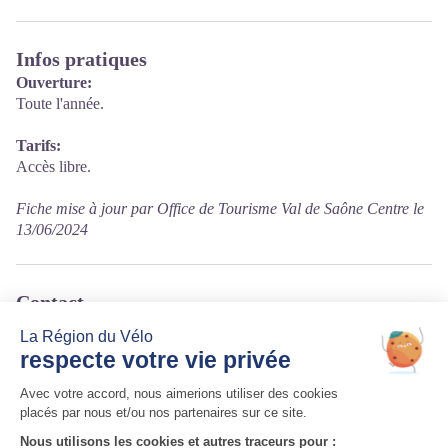
Infos pratiques
Ouverture:
Toute l'année.
Tarifs:
Accès libre.
Fiche mise à jour par Office de Tourisme Val de Saône Centre le
13/06/2024
Contact
Chemin de halage - Voie Bleue
01090 Guéreins
Tél. 04 74 06 46 26
Site internet
:
https://www.ccvsc01.org