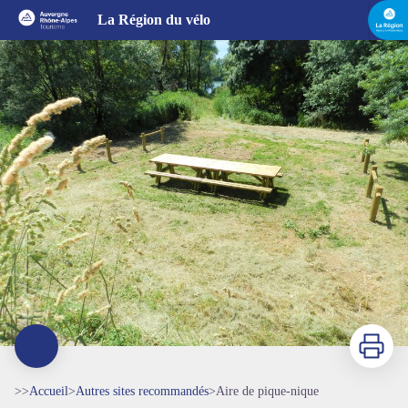
Aire de pique-nique
La Région du vélo
Imprimer
>>
Accueil
>
Autres sites recommandés
>
Aire de pique-nique