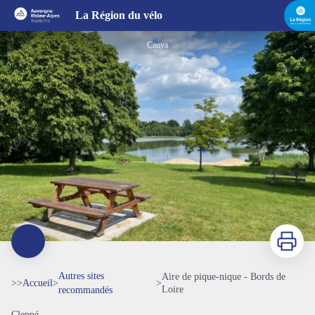
Aire de pique-nique - Bords de Loire
La Région du vélo
Canva
Imprimer
Autres sites
Aire de pique-nique - Bords de
>>
Accueil
>
>
Loire
recommandés
Cleppé