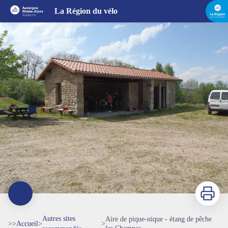
Aire de pique-nique - étang de pêche les Champas
La Région du vélo
Imprimer
Autres sites
Aire de pique-nique - étang de pêche
>>
Accueil
>
>