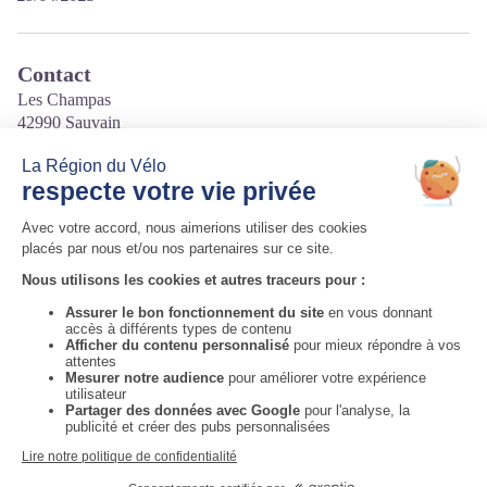
Contact
Les Champas
42990 Sauvain
Tél. 06 30 98 76 28
Courriel
:
truite.hautlignon@federationpeche42.fr
Site internet
:
http://www.truitehautlignon-forez.fr
Auvergne-Rhône-Alpes Tourisme
Informations complémentaires